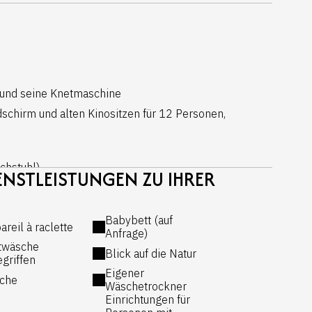
) und seine Knetmaschine
schirm und alten Kinositzen für 12 Personen,
chstuhl)
NSTLEISTUNGEN ZU IHRER
Verbindung
Babybett (auf
areil à raclette
Anfrage)
twäsche
Blick auf die Natur
egriffen
gut ausgestattet, mit Zugang zur Terrasse und zum
Eigener
che
Wäschetrockner
Einrichtungen für
fen, einem 4-Flammen-Elektroherd, einer Mikrowelle,