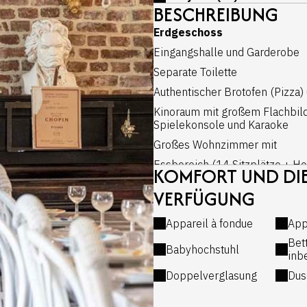
BESCHREIBUNG
Erdgeschoss
Eingangshalle und Garderobe
Separate Toilette
Authentischer Brotofen (Pizza
Kinoraum mit großem Flachbild
Spielekonsole und Karaoke
Großes Wohnzimmer mit
Essbereich (14 Sitzplätze + Ho
KOMFORT UND DIE
Doppelseitige Kassette
VERFÜGUNG
Plattenspieler mit Bluetooth-
Appareil à fondue
App
Klavier (ungestimmt)
Bet
2 Sessel
Babyhochstuhl
inb
Große, halboffene Küche, sehr 
Doppelverglasung
Dus
Garten
Die Küche ist mit einem Backo