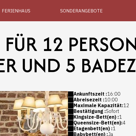
FERIENHAUS
SONDERANGEBOTE
 FÜR 12 PERSON
ER UND 5 BADE
Ankunftszeit :
16:00
Abreisezeit :
10:00
Maximale Kapazität:
12
Bestätigung :
Sofort
Kingsize-Bett(en) :
1
Queensize-Bett(en):
4
Etagenbett(en) :
1
Babybett(en) :
Ja