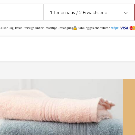
Spielzimmer in der Scheune, zu
1
ferienhaus /
2
Erwachsene
Tischfußball, Sessel, Darts usw.
Zweiter Stock
Buchung, beste Preise garantiert, sofortige Bestätigung
Zahlung gesichert durch
Loft in einem großen Dachgesc
6. Schlafzimmer mit Doppelbet
Schlafsofa
Wohnbereich mit 2 Sofas (5 Pl
HiFi-Anlage.
Offene Küche mit Tisch und 4 St
Badezimmer mit ebenerdiger D
Balkon-Terrasse mit Gartenmöbe
Draußen
Terrasse mit Möbeln
Grill
Petanque-Platz