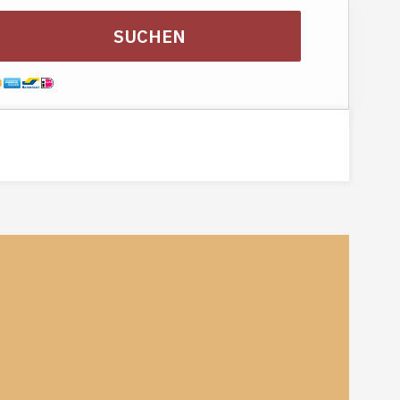
gänglich über die Küche. Tischtennisplatte,
SUCHEN
hoss mit:
t (180 x 200 cm). Doppelbettdecke. Sessel.
ätze). Fernseher, DVD-Player und Spielekonsole
ühlen ausgestattet.
usche, Waschbecken und Toilette.
ln. Blick in den Garten.