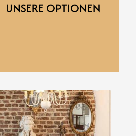
UNSERE OPTIONEN
2 Plätze an der Straßenfront verfügbar)
e/
z.be/
rave aus möglich (siehe Apps Wikiloc, Komoot,