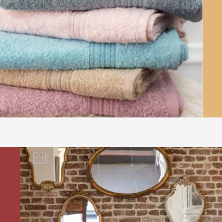
Verschiedene Spiele für Kinder
Gartenhaus
Privatparkplatz für 4 Autos (+ 
Aktivitäten
https://www.365.be
www.visitwallonia.be
https://www.rochefort.be
https://www.famenneardenne.b
https://www.destinationcondro
https://www.exploremeuse.be/
Zahlreiche Wanderungen von Ep