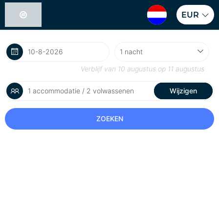
EUR
Verblijf van
10 augustus
op
11 augustus
1 accommodatie / 2 volwassenen
Wijzigen